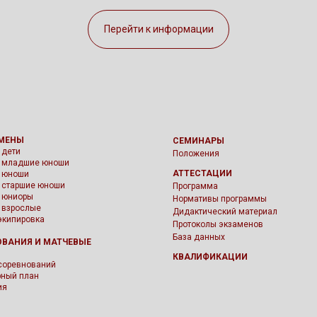
Перейти к информации
МЕНЫ
СЕМИНАРЫ
 дети
Положения
- младшие юноши
АТТЕСТАЦИИ
- юноши
- старшие юноши
Программа
- юниоры
Нормативы программы
- взрослые
Дидактический материал
экипировка
Протоколы экзаменов
База данных
ОВАНИЯ
И МАТЧЕВЫЕ
И
КВАЛИФИКАЦИИ
соревнований
ный план
ия