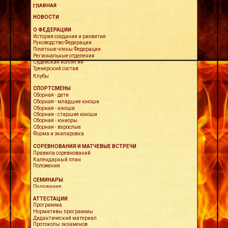
ГЛАВНАЯ
НОВОСТИ
О ФЕДЕРАЦИИ
История создания и развития
Руководство Федерации
Почетные члены Федерации
Региональные отделения
Судейская коллегия
Тренерский состав
Клубы
СПОРТСМЕНЫ
Сборная - дети
Сборная - младшие юноши
Сборная - юноши
Сборная - старшие юноши
Сборная - юниоры
Сборная - взрослые
Форма и экипировка
СОРЕВНОВАНИЯ И МАТЧЕВЫЕ ВСТРЕЧИ
Правила соревнований
Календарный план
Положения
СЕМИНАРЫ
Положения
АТТЕСТАЦИИ
Программа
Нормативы программы
Дидактический материал
Протоколы экзаменов