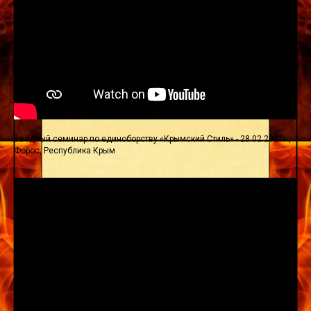
Вводный семинар по единоборству «Крымский Стиль» - 28.02.2021г.,
Форос, Республика Крым