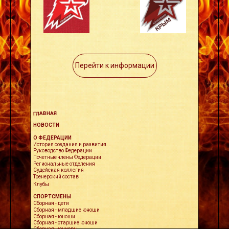
Перейти к информации
ГЛАВНАЯ
НОВОСТИ
О ФЕДЕРАЦИИ
История создания и развития
Руководство Федерации
Почетные члены Федерации
Региональные отделения
Судейская коллегия
Тренерский состав
Клубы
СПОРТСМЕНЫ
Сборная - дети
Сборная - младшие юноши
Сборная - юноши
Сборная - старшие юноши
Сборная - юниоры