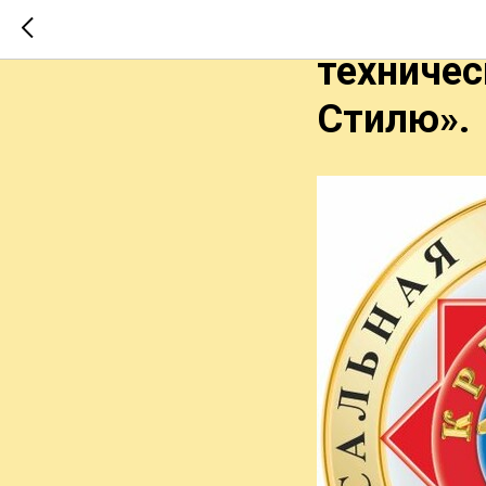
Аттестац
техничес
Стилю».