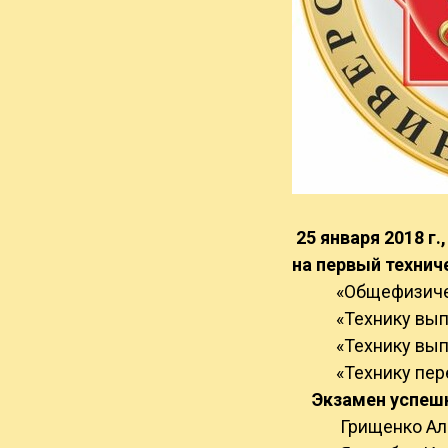
25 января 2018 г
на первый технич
«Общефизичес
«Технику выпол
«Технику выпол
«Технику пер
Экзамен успешно
Грищенко Але