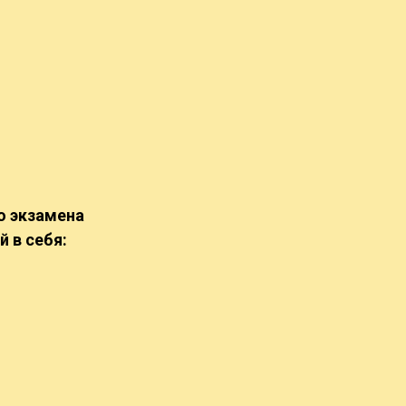
го экзамена
й в себя: