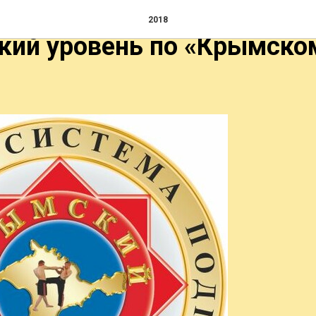
ионный экзамен на перв
2018
кий уровень по «Крымско