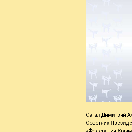
Сагал Димитрий А
Советник Президе
«Федерация Крымс