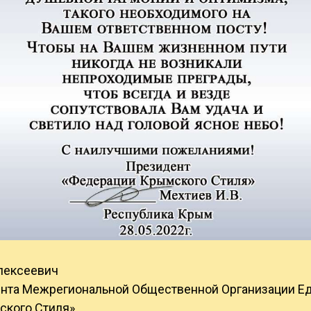
лексеевич
нта Межрегиональной Общественной Организации Е
кого Стиля».