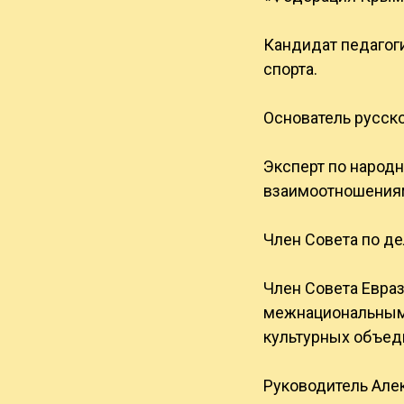
Кандидат педагоги
спорта.
Основатель русск
Эксперт по народ
взаимоотношениям
Член Совета по д
Член Совета Евра
межнациональным 
культурных объед
Руководитель Але