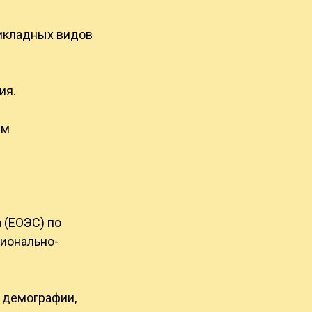
рикладных видов
ия.
ым
 (ЕОЭС) по
ионально-
 демографии,