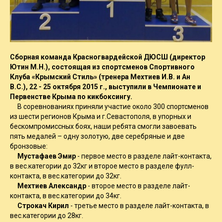
Сборная команда Красногвардейской ДЮСШ (директор
Ютин М.Н.), состоящая из спортсменов Спортивного
Клуба «Крымский Стиль» (тренера Мехтиев И.В. и Ан
В.С.), 22 - 25 октября 2015 г., выступили в Чемпионате и
Первенстве Крыма по кикбоксингу.
В соревнованиях приняли участие около 300 спортсменов
из шести регионов Крыма и г.Севастополя, в упорных и
бескомпромиссных боях, наши ребята смогли завоевать
пять медалей – одну золотую, две серебряные и две
бронзовые:
Мустафаев Эмир
- первое место в разделе лайт-контакта,
в вес.категории до 32кг и второе место в разделе фулл-
контакта, в вес.категории до 32кг.
Мехтиев Александр
- второе место в разделе лайт-
контакта, в вес.категории до 34кг.
Строкач Кирил
- третье место в разделе лайт-контакта, в
вес.категории до 28кг.