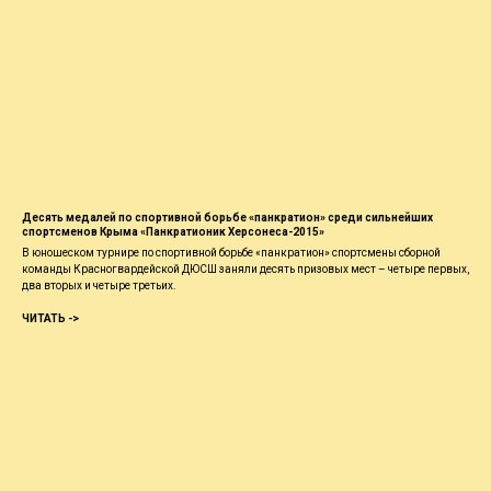
Десять медалей по спортивной борьбе «панкратион» среди сильнейших
спортсменов Крыма «Панкратионик Херсонеса-2015»
В юношеском турнире по спортивной борьбе «панкратион» спортсмены сборной
команды Красногвардейской ДЮСШ заняли десять призовых мест – четыре первых,
два вторых и четыре третьих.
ЧИТАТЬ ->