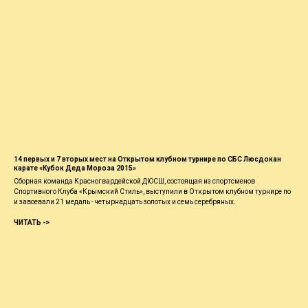
14 первых и 7 вторых мест на Открытом клубном турнире по СБС Люсдокан
карате «Кубок Деда Мороза 2015»
Сборная команда Красногвардейской ДЮСШ, состоящая из спортсменов
Спортивного Клуба «Крымский Стиль», выступили в Открытом клубном турнире по
и завоевали 21 медаль - четырнадцать золотых и семь серебряных.
ЧИТАТЬ ->