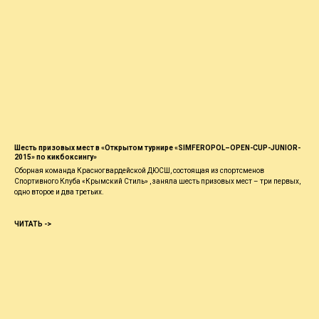
Шесть призовых мест в «Открытом турнире «SIMFEROPOL–OPEN-CUP-JUNIOR-
2015» по кикбоксингу»
Сборная команда Красногвардейской ДЮСШ, состоящая из спортсменов
Спортивного Клуба «Крымский Стиль» , заняла шесть призовых мест – три первых,
одно второе и два третьих.
ЧИТАТЬ ->