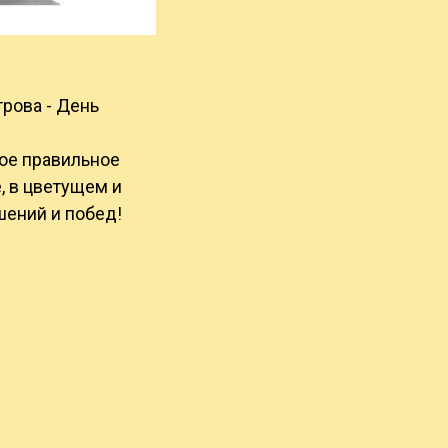
рова - День
ое правильное
, в цветущем и
ений и побед!