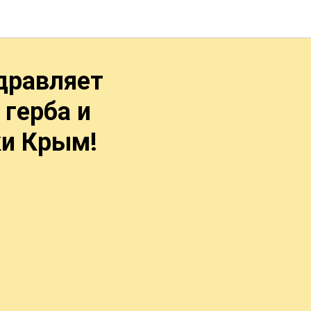
дравляет
герба и
ки Крым!