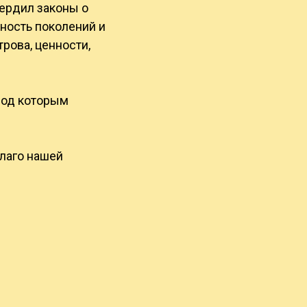
вердил законы о
ность поколений и
рова, ценности,
 под которым
благо нашей