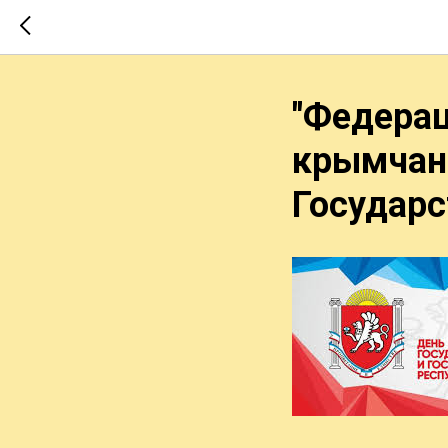
"Федерац
крымчан 
Государс