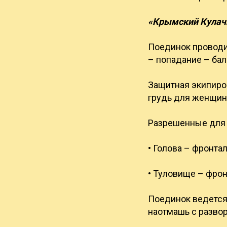
«Крымский Кулачн
Поединок проводит
– попадание – бал
Защитная экипиров
грудь для женщин,
Разрешенные для а
• Голова – фронта
• Туловище – фрон
Поединок ведется 
наотмашь с развор