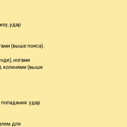
изу, удар
гами (выше пояса).
унде), ногами
), коленями (выше
 попадания: удар
 шлем для