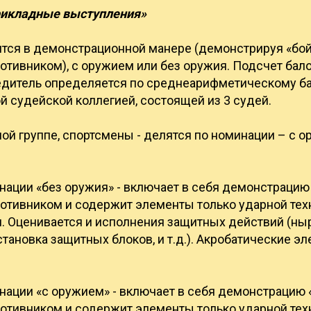
рикладные выступления»
тся в демонстрационной манере (демонстрируя «бой 
ивником), с оружием или без оружия. Подсчет балов
едитель определяется по среднеарифметическому бал
 судейской коллегией, состоящей из 3 судей.
ой группе, спортсмены - делятся по номинации – с о
ации «без оружия» - включает в себя демонстрацию 
тивником и содержит элементы только ударной техн
. Оценивается и исполнения защитных действий (ныр
тановка защитных блоков, и т.д.). Акробатические э
ации «с оружием» - включает в себя демонстрацию «
тивником и содержит элементы только ударной техн