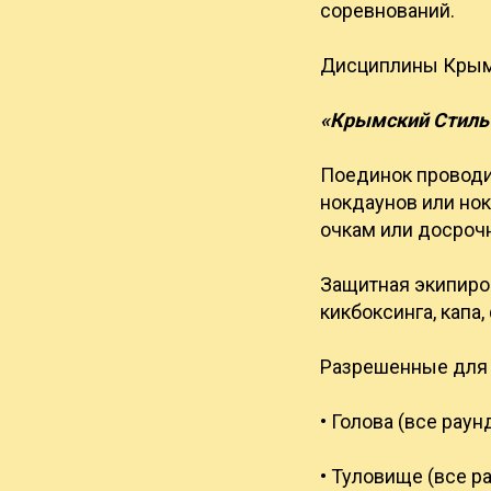
соревнований.
Дисциплины Крым
«Крымский Стиль 
Поединок проводит
нокдаунов или нок
очкам или досроч
Защитная экипиров
кикбоксинга, капа,
Разрешенные для а
• Голова (все рау
• Туловище (все р