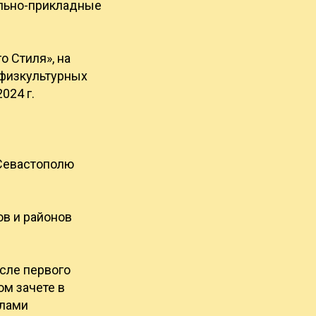
ельно-прикладные
 Стиля», на
 физкультурных
024 г.
 Севастополю
ов и районов
сле первого
м зачете в
илами