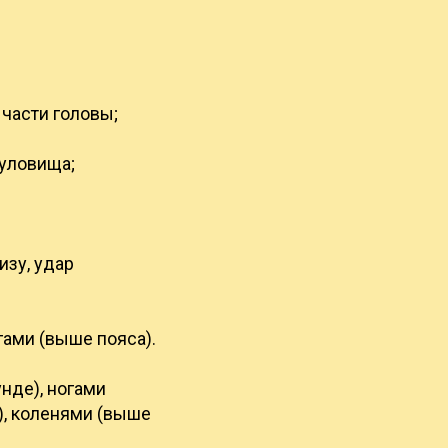
 части головы;
туловища;
изу, удар
гами (выше пояса).
унде), ногами
), коленями (выше