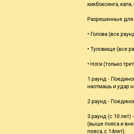
кикбоксинга, капа,
Разрешенные для а
• Голова (все рау
• Туловище (все р
• Ноги (только тр
1 раунд - Поедино
наотмашь и удар н
2 раунд - Поедино
3 раунд (с 10 лет)
(выше пояса и вне
пояса, с 14лет).