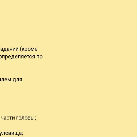
паданий (кроме
 определяется по
 шлем для
 части головы;
туловища;