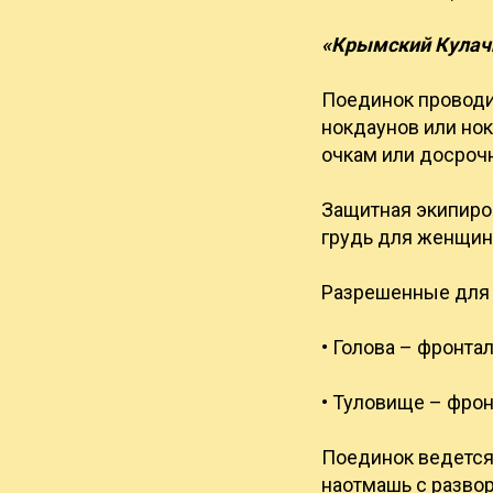
«Крымский Кулачн
Поединок проводит
нокдаунов или нок
очкам или досроч
Защитная экипиров
грудь для женщин,
Разрешенные для а
• Голова – фронта
• Туловище – фрон
Поединок ведется 
наотмашь с развор