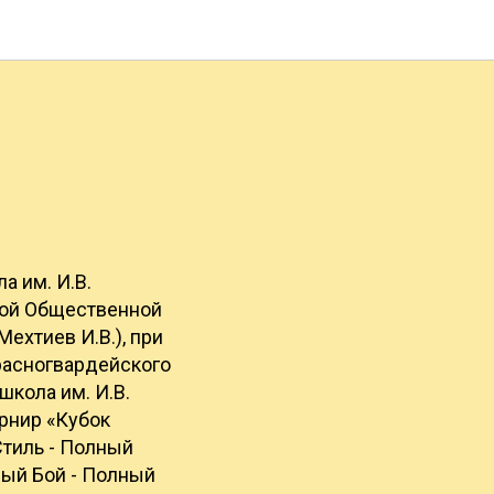
а им. И.В.
ной Общественной
ехтиев И.В.), при
расногвардейского
кола им. И.В.
урнир «Кубок
тиль - Полный
ный Бой - Полный