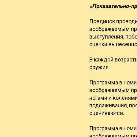
«Показательно-п
Поединок проводи
воображаемым прот
выступления, поб
оценки вынесенной
В каждой возрастн
оружия.
Программа в номин
воображаемым про
ногами и коленями
подсаживания, пос
оцениваются.
Программа в номин
воображаемым про