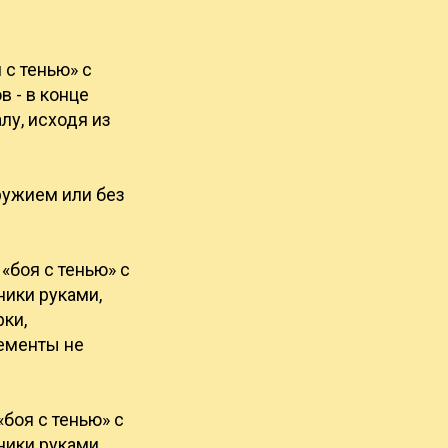
с тенью» с
 - в конце
у, исходя из
ружием или без
«боя с тенью» с
ики руками,
ки,
лементы не
боя с тенью» с
ики руками,