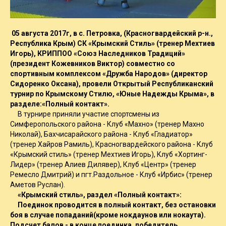
05 августа 2017г, в с. Петровка, (Красногвардейский р-н.,
Республика Крым) СК «Крымский Стиль» (тренер Мехтиев
Игорь), КРИППОО «Союз Наследников Традиций»
(президент Кожевников Виктор) совместно со
спортивным комплексом «Дружба Народов» (директор
Сидоренко Оксана), провели Открытый Республиканский
турнир по Крымскому Стилю, «Юные Надежды Крыма», в
разделе:«Полный контакт».
В турнире приняли участие спортсмены из
Симферопольского района - Клуб «Махно» (тренер Махно
Николай), Бахчисарайского района - Клуб «Гладиатор»
(тренер Хайров Рамиль), Красногвардейского района - Клуб
«Крымский стиль» (тренер Мехтиев Игорь), Клуб «Хортинг-
Лидер» (тренер Алиев Дилявер), Клуб «Центр» (тренер
Ремесло Дмитрий) и пгт.Раздольное - Клуб «Ирбис» (тренер
Аметов Руслан).
«Крымский стиль», раздел «Полный контакт»:
Поединок проводится в полный контакт, без остановки
боя в случае попаданий(кроме нокдаунов или нокаута).
Подсчет балов - в конце поединка, победитель