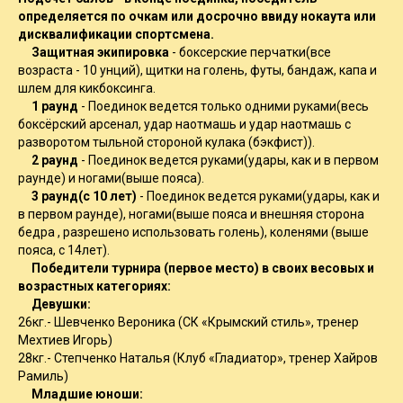
определяется по очкам или досрочно ввиду нокаута или
дисквалификации спортсмена.
Защитная экипировка
- боксерские перчатки(все
возраста - 10 унций), щитки на голень, футы, бандаж, капа и
шлем для кикбоксинга.
1 раунд
- Поединок ведется только одними руками(весь
боксёрский арсенал, удар наотмашь и удар наотмашь с
разворотом тыльной стороной кулака (бэкфист)).
2 раунд
- Поединок ведется руками(удары, как и в первом
раунде) и ногами(выше пояса).
3 раунд(с 10 лет)
- Поединок ведется руками(удары, как и
в первом раунде), ногами(выше пояса и внешняя сторона
бедра , разрешено использовать голень), коленями (выше
пояса, с 14лет).
Победители турнира (первое место) в своих весовых и
возрастных категориях:
Девушки:
26кг.- Шевченко Вероника (СК «Крымский стиль», тренер
Мехтиев Игорь)
28кг.- Степченко Наталья (Клуб «Гладиатор», тренер Хайров
Рамиль)
Младшие юноши: