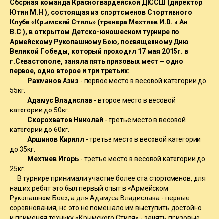
Сборная команда Красногвардейской ДЮСШ (директор
Ютин М.Н.), состоящая из спортсменов Спортивного
Клуба «Крымский Стиль» (тренера Мехтиев И.В. и Ан
В.С.), в открытом Детско-юношеском турнире по
Армейскому Рукопашному Бою, посвященному Дню
Великой Победы, который проходил 17 мая 2015г. в
г.Севастополе, заняла пять призовых мест – одно
первое, одно второе и три третьих:
Рахманов Азиз
- первое место в весовой категории до
55кг.
Адамус Владислав
- второе место в весовой
категории до 50кг.
Скорохватов Николай
- третье место в весовой
категории до 60кг.
Аршинов Кирилл
- третье место в весовой категории
до 35кг.
Мехтиев Игорь
- третье место в весовой категории до
25кг.
В турнире принимали участие более ста спортсменов, для
наших ребят это был первый опыт в «Армейском
Рукопашном Бое», а для Адамуса Владислава - первые
соревнования, но это не помешало им выступить достойно
и применяя технику «Крымского Стиля» - занять призовые